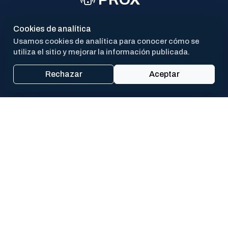
CAV
Cookies de analítica
Usamos cookies de analítica para conocer cómo se
utiliza el sitio y mejorar la información publicada.
Rechazar
Aceptar
San Martín 550 - (CP 6700)
Mail: contacto@lujan.gob.ar
Luján | Provincia de Buenos Aires
Redes Sociales