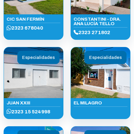
CIC SAN FERMÍN
CONSTANTINI - DRA.
ANA LUCÍA TELLO
2323 678040
2323 271802
Especialidades
Especialidades
JUAN XXIII
EL MILAGRO
2323 15 524998