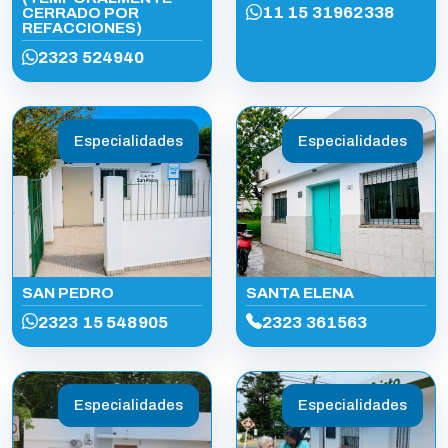
11 15 31962338
CERRADO POR
REFACCIONES)
2323 524940
Especialidades
Especialidades
SAN PEDRO
SANTA ELENA
2323 15 548905
2323 361563
Especialidades
Especialidades