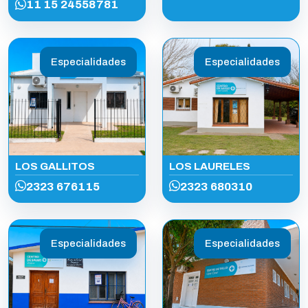
11 15 24558781
Especialidades
Especialidades
LOS GALLITOS
LOS LAURELES
2323 676115
2323 680310
Especialidades
Especialidades