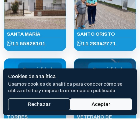
SANTA MARÍA
SANTO CRISTO
11 55828101
11 28342771
Especialidades
Especialidades
Cookies de analítica
Usamos cookies de analítica para conocer cómo se
utiliza el sitio y mejorar la información publicada.
Rechazar
Aceptar
TORRES
VETERANO DE
GUERRA DE MALVINAS
ISIDORO ABEL
RAUSCH