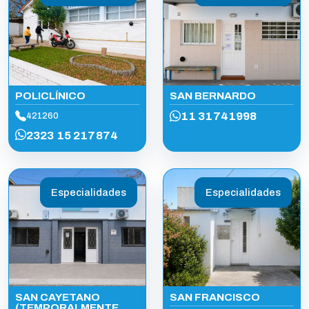
POLICLÍNICO
SAN BERNARDO
11 31741998
421260
2323 15 217874
Especialidades
Especialidades
SAN CAYETANO
SAN FRANCISCO
(TEMPORALMENTE