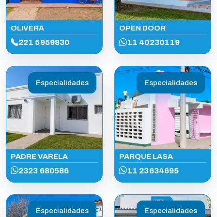
OLIVERA
OPEN DOOR
221 5959830
11 40230119
Especialidades
Especialidades
PADRE VARELA
PARQUE LASA
2323 680586
11 23634695
Especialidades
Especialidades