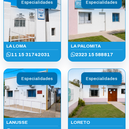
Especialidades
Especialidades
LA LOMA
LA PALOMITA
11 15 31742031
2323 15 588817
Especialidades
Especialidades
LANUSSE
LORETO