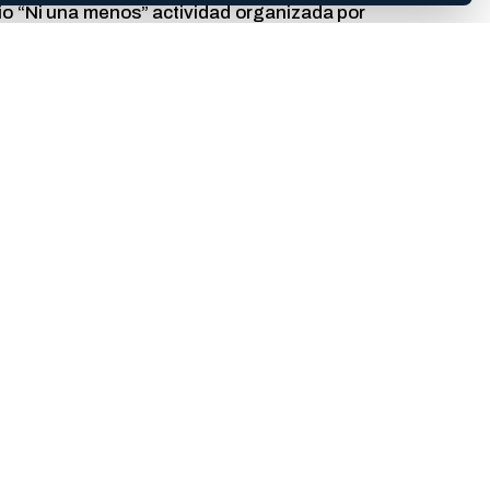
rio “Ni una menos” actividad organizada por
 Dirección de las Carreras de Maestría y
 horas en el salón del Área de Postgrado de