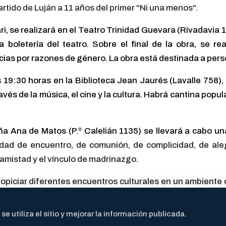
artido de Luján a 11 años del primer "Ni una menos".
ri, se realizará en el Teatro Trinidad Guevara (Rivadavia 10
a boletería del teatro. Sobre el final de la obra, se r
lencias por razones de género. La obra está destinada a pe
las 19:30 horas en la Biblioteca Jean Jaurés (Lavalle 75
ravés de la música, el cine y la cultura. Habrá cantina popul
oña Ana de Matos (P.º Calelián 1135) se llevará a cabo 
dad de encuentro, de comunión, de complicidad, de alegr
 amistad y el vínculo de madrinazgo.
opiciar diferentes encuentros culturales en un ambiente c
r bandas, solistas y grupos mixtos. También grupos y so
 utiliza el sitio y mejorar la información publicada.