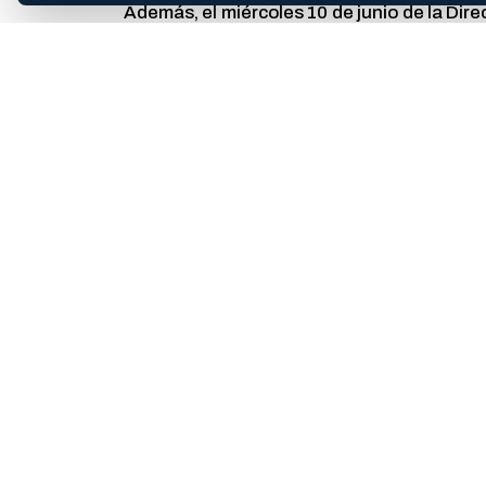
Además, el miércoles 10 de junio de la Dir
el Área de la Mujer (Departamento de Ci
Especialización en Estudios de las Mujeres
Especialización en Estudios de las Mujeres
COMPARTIR ESTA NOTA
Abrí la hoja de compartir del dispositivo o copiá el enlac
Te puede interesar