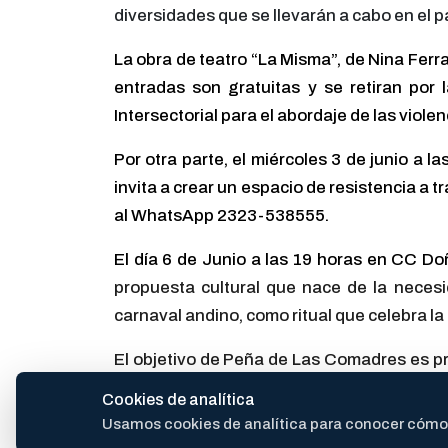
diversidades que se llevarán a cabo en el p
La obra de teatro “La Misma”, de Nina Ferra
entradas son gratuitas y se retiran por l
Intersectorial para el abordaje de las vio
Por otra parte, el miércoles 3 de junio a 
invita a crear un espacio de resistencia a t
al WhatsApp 2323-538555.
El día 6 de Junio a las 19 horas en CC D
propuesta cultural que nace de la necesi
carnaval andino, como ritual que celebra la
El objetivo de Peña de Las Comadres es pr
año, contando con una grilla compuesta po
Cookies de analítica
ramas del arte.
Usamos cookies de analítica para conocer cómo se