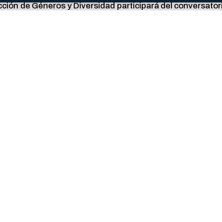
ección de Géneros y Diversidad participará del conversato
encias Sociales, Universidad Nacional de Luján) y la
 y de Género de la Universidad Nacional de Luján, a las 16
 y de Género.
e si no está disponible.