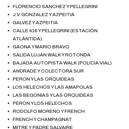
FLORENCIO SANCHEZ Y PELLEGRINI
J
.
V
.
GONZALEZ Y AZPEITIA
GALVEZ Y AZPEITIA
CALLE
416 Y PELLEGRINI (ESTACIÓN
ATLÁNTIDA)
GAONA Y MARIO BRAVO
SALIDA
LUJAN
WALK Y ROTONDA
BAJADA AUTOPISTA WALK
(
POLICIA VIAL
)
ANDRADE Y COLECTORA SUR
PER
O
N Y LAS ORQU
I
DEAS
LOS HELECHOS Y LAS AMAPOLAS
LAS BEGONIAS Y LAS ORQU
I
DEAS
PERON Y LOS HELECHOS
RODOLFO MORENO Y FRENCH
FRENCH Y CHAMPAGNAT
MITRE Y
PADRE
SALVAIRE