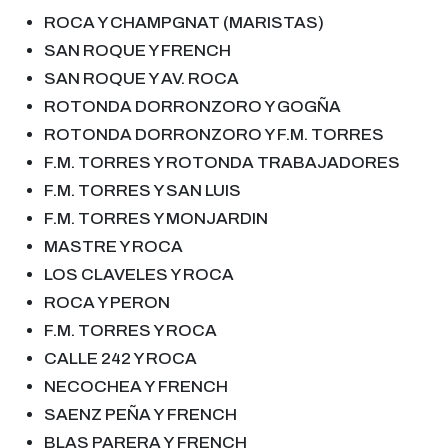
ROCA Y CHAMPGNAT
(MARISTAS)
SAN ROQUE Y FRENCH
SAN ROQUE Y AV
.
ROCA
ROTONDA DORRONZORO Y GOGÑA
ROTONDA DORRONZORO Y F
.
M
.
TORRES
F
.
M
.
TORRES Y ROTONDA TRABAJADORES
F
.
M
.
TORRES Y SAN LUIS
F
.
M
.
TORRES Y MONJARDIN
MASTRE Y ROCA
LOS CLAVELES Y ROCA
ROCA Y PER
O
N
F.
M
.
TORRES Y ROCA
C
ALLE
242 Y ROCA
NECOCHEA Y
FRENCH
SAENZ PEÑA Y
FRENCH
BLAS PARERA Y
FRENCH