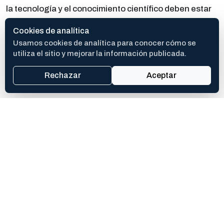
la tecnología y el conocimiento científico deben estar
al servicio de todas las personas, promoviendo una
Cookies de analítica
medicina de calidad con un fuerte compromiso social.
Usamos cookies de analítica para conocer cómo se
utiliza el sitio y mejorar la información publicada.
Rechazar
Aceptar
COMPARTIR ESTA NOTA
Abrí la hoja de compartir del dispositivo o copiá el enlace si no
está disponible.
Te puede interesar