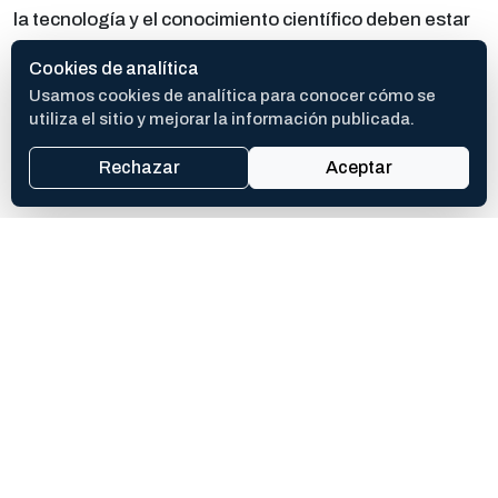
la tecnología y el conocimiento científico deben estar
al servicio de todas las personas, promoviendo una
Cookies de analítica
medicina de calidad con un fuerte compromiso social.
Usamos cookies de analítica para conocer cómo se
utiliza el sitio y mejorar la información publicada.
Rechazar
Aceptar
COMPARTIR ESTA NOTA
Abrí la hoja de compartir del dispositivo o copiá el enlace si no
está disponible.
Te puede interesar