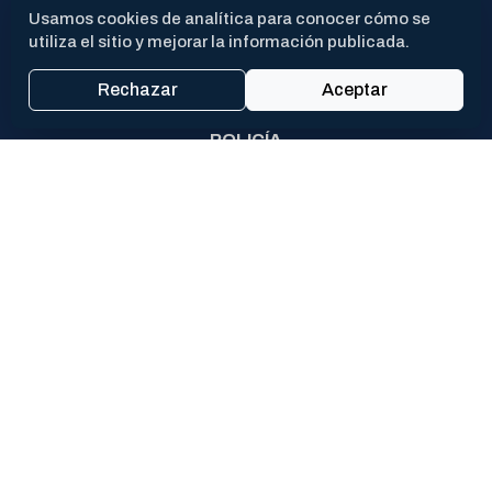
Usamos cookies de analítica para conocer cómo se
EMERGENCIAS
utiliza el sitio y mejorar la información publicada.
911
Rechazar
Aceptar
POLICÍA
144
VIOLENCIA DE GÉNERO
PROX
CAV