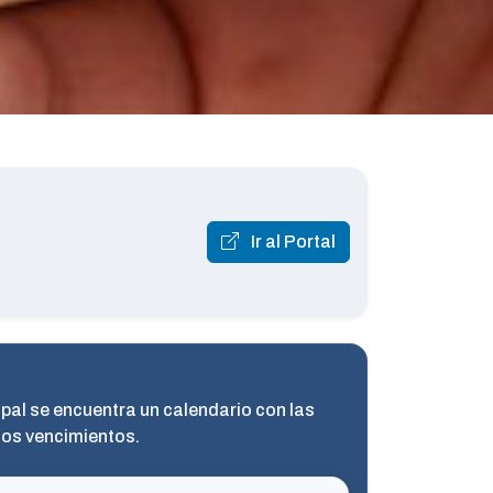
Ir al Portal
icpal se encuentra un calendario con las
mos vencimientos.